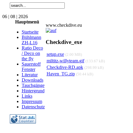
06 | 08 | 2026
Hauptmenü
www.checkdive.eu
Startseite
Bühlmann
Checkdive_exe
ZH-L16
Ratio Deco
/ Deco on
setup.exe
(2.00 MB)
the fly
miltitz-willyteam.gif
(133.67 kB)
Sauerstoff
Checkdive-RD.apk
(298.99 kB)
Fenster
Haven_TG.zip
(50.44 kB)
Literatur
Downloads
Tauchgänge
Hintergrund
Links
Impressum
Datenschutz