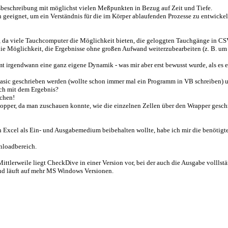
ngsbeschreibung mit möglichst vielen Meßpunkten in Bezug auf Zeit und Tiefe.
 geeignet, um ein Verständnis für die im Körper ablaufenden Prozesse zu entwick
, da viele Tauchcomputer die Möglichkeit bieten, die geloggten Tauchgänge in CSV
ie Möglichkeit, die Ergebnisse ohne großen Aufwand weiterzubearbeiten (z. B. um b
rgendwann eine ganz eigene Dynamik - was mir aber erst bewusst wurde, als es ei
asic geschrieben werden (wollte schon immer mal ein Programm in VB schreiben) un
lich mit dem Ergebnis?
ichen!
stopper, da man zuschauen konnte, wie die einzelnen Zellen über den Wrapper gesc
h Excel als Ein- und Ausgabemedium beibehalten wollte, habe ich mir die benötig
nloadbereich.
. Mittlerweile liegt CheckDive in einer Version vor, bei der auch die Ausgabe vollls
 und läuft auf mehr MS Windows Versionen.