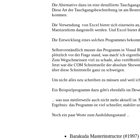
Die Alternative dazu ist eine detaillierte Tauchga
Diese Art der Tauchgangsbeschreibung ist am Besten
kommen.
Die Verwendung von Excel bietet sich einerseits an
Matrizenform dargestellt werden. Und Excel bietet d
Die Entwicklung eines solchen Programmes bekommt i
Selbstverständlich musste das Programm in Visual B
plötzlich vor der Frage stand, was mach' ich eigent
Zum Wegschmeissen viel zu schade, also veröffentl
Jetzt war die COM Schnittstelle der absolute Show
über diese Schnittstelle ganz zu schweigen.
Um nicht alles neu schreiben zu müssen und weil ic
Ein Beispielprogramm dazu gibt's ebenfalls im Dow
... was nun mittlerweile auch nicht mehr aktuell ist
Ergebnis: das Programm ist viel schneller, stabiler
Noch ein paar Worte zum Ausbildungsstand ...
Barakuda Masterinstructor (#1997)