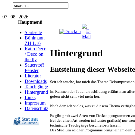
07 | 08 | 2026
Hauptmenü
Startseite
Bühlmann
ZH-L16
Ratio Deco
Hintergrund
/ Deco on
the fly
Sauerstoff
Entstehung dieser Webseit
Fenster
Literatur
Downloads
Seit ich tauche, hat mich das Thema Dekompression 
Tauchgänge
Im Rahmen der Taucherausbildung erfährt man allerd
Hintergrund
geben nicht sehr viel mehr her.
Links
Impressum
Nach dem ich vieles, was zu diesem Thema verfügbar
Datenschutz
Es gibt grob zwei Arten von Desktopprogrammen z
Bei der einen Art werden (mitunter grafisch) nur we
technische Tauchgänge beschreiben lassen.
Das Studium solcher Programme bringt einem dem Ve